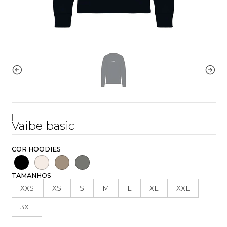
|
Vaibe basic
COR HOODIES
TAMANHOS
XXS
XS
S
M
L
XL
XXL
3XL