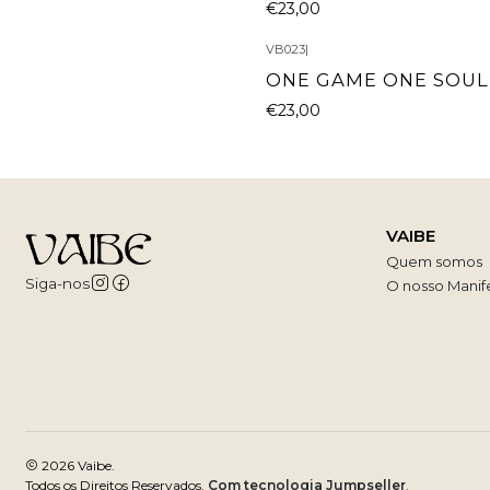
€23,00
VB023
|
ONE GAME ONE SOUL
€23,00
VAIBE
Quem somos
Siga-nos
O nosso Manif
2026 Vaibe.
Todos os Direitos Reservados.
Com tecnologia Jumpseller
.