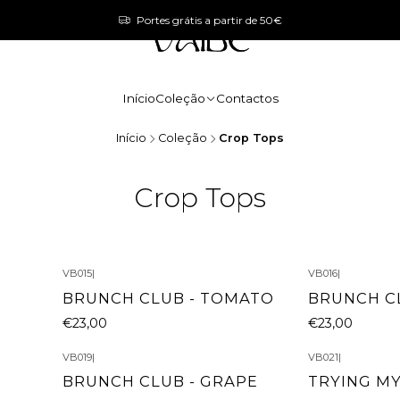
Portes grátis a partir de 50€
Início
Coleção
Contactos
Início
Coleção
Crop Tops
Crop Tops
VB015
|
VB016
|
BRUNCH CLUB - TOMATO
BRUNCH CL
€23,00
€23,00
VB019
|
VB021
|
N
BRUNCH CLUB - GRAPE
TRYING MY