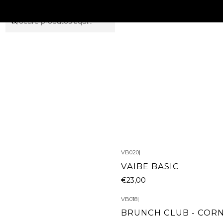
VB020
|
VAIBE BASIC
€23,00
VB018
|
BRUNCH CLUB - COR