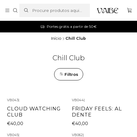
Portes grátis a partir de 50€
Início
Chill Club
Chill Club
Filtros
VB043
|
VB044
|
CLOUD WATCHING
FRIDAY FEELS: AL
CLUB
DENTE
€40,00
€40,00
VB045
|
VB062
|