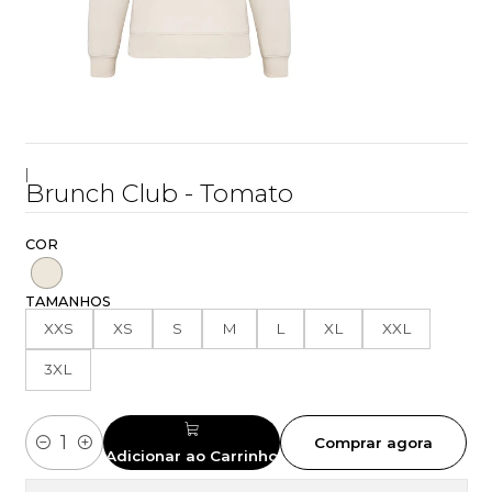
|
Brunch Club - Tomato
COR
TAMANHOS
XXS
XS
S
M
L
XL
XXL
3XL
Comprar agora
Quantidade
Adicionar ao Carrinho